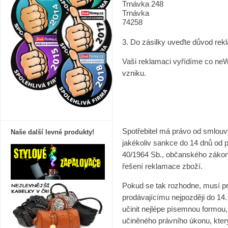
Trnávka 248
Trnávka
74258
3. Do zásilky uveďte důvod rekl
Vaši reklamaci vyřídíme co neWj
vzniku.
Spotřebitel má právo od smlouv
Naše další levné produkty!
jakékoliv sankce do 14 dnů od p
40/1964 Sb., občanského zákoní
řešení reklamace zboží.
Pokud se tak rozhodne, musí pr
prodávajícímu nejpozději do 14
učinit nejlépe písemnou formou,
učiněného právního úkonu, kter