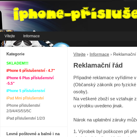
Vítejte
Informace
Kategorie
Vítejte
›
Informace
›
Reklamační
SKLADEM!!!
Reklamační řád
iPhone 6 příslušenství - 4.7"
Případné reklamace vyřídíme v 
iPhone 6 Plus příslušenství
-5.5"
(Občanský zákoník pro fyzické
iPhone 5 příslušenství
osoby).
iPad Mini příslušenství
Na veškeré zboží se vztahuje z
u výrobku uvedeno jinak.
iPhone příslušenství
2/3/4/4S/5S/5C
iPad příslušenství 1/2/3
Nárok na uplatnění záruky může
1. Výrobek byl poškozen při př
Levné poštovné a balné i na