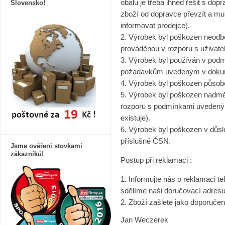
obalu je třeba ihned řešit s do
Slovensko!
zboží od dopravce převzít a mu
informovat prodejce).
2. Výrobek byl poškozen neodb
prováděnou v rozporu s uživatel
3. Výrobek byl používán v pod
požadavkům uvedeným v dokume
4. Výrobek byl poškozen působe
5. Výrobek byl poškozen nadm
rozporu s podmínkami uvedený
existuje).
6. Výrobek byl poškozen v důsl
příslušné ČSN.
Jsme ověřeni stovkami
zákazníků!
Postup při reklamaci :
1. Informujte nás o reklamaci t
sdělíme naši doručovací adresu
2. Zboží zašlete jako doporučen
Jan Weczerek