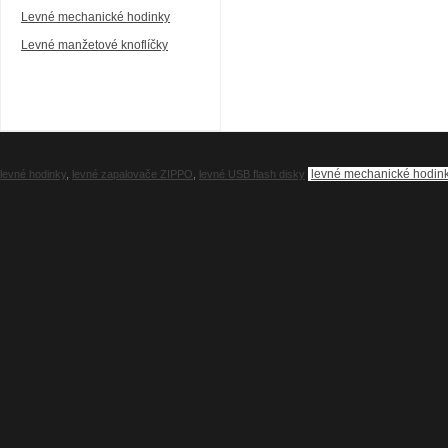
Levné mechanické hodinky
Levné manžetové knoflíčky
levné mechanické hodin
levné hodinky
,
levné zapalovače ZIPPO
,
levné USB flash disky