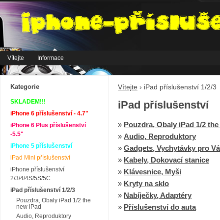
Vítejte
Informace
Kategorie
Vítejte
›
iPad příslušenství 1/2/3
SKLADEM!!!
iPad příslušenství
iPhone 6 příslušenství - 4.7"
»
Pouzdra, Obaly iPad 1/2 the
iPhone 6 Plus příslušenství
-5.5"
»
Audio, Reproduktory
iPhone 5 příslušenství
»
Gadgets, Vychytávky pro Vá
iPad Mini příslušenství
»
Kabely, Dokovací stanice
iPhone příslušenství
»
Klávesnice, Myši
2/3/4/4S/5S/5C
»
Kryty na sklo
iPad příslušenství 1/2/3
»
Nabíječky, Adaptéry
Pouzdra, Obaly iPad 1/2 the
»
Příslušenství do auta
new iPad
Audio, Reproduktory