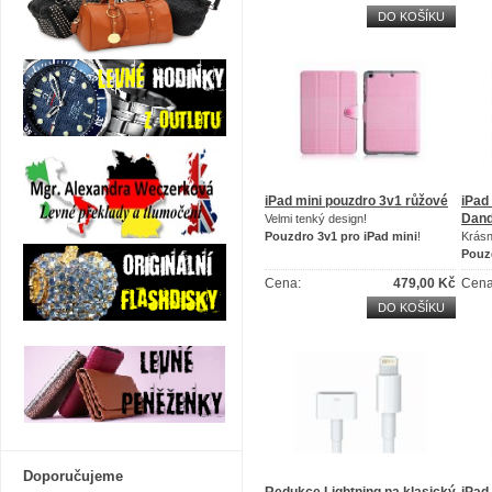
DO KOŠÍKU
iPad mini pouzdro 3v1 růžové
iPad
Dand
Velmi tenký design!
P
ouzdro 3v1 pro iPad mini
!
Krásn
P
ouz
Cena:
479,00 Kč
Cena
DO KOŠÍKU
Doporučujeme