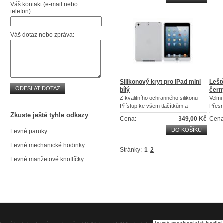
Váš kontakt (e-mail nebo
telefon):
Váš dotaz nebo zpráva:
Silikonový kryt pro iPad mini
Lešt
ODESLAT DOTAZ
bílý
čern
Z kvalitního ochranného silikonu
Velmi
Přístup ke všem tlačítkům a
Přesn
konektorům
Zkuste ještě tyhle odkazy
Cena:
349,00 Kč
Cena
DO KOŠÍKU
Levné paruky
Levné mechanické hodinky
Stránky:
1
2
Levné manžetové knoflíčky