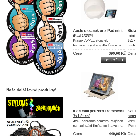
Apple stojánek pro iPad mini,
Stoj
iPad 1/2/3/4
mini
Krásný APPLE stojánek
3v1 -
Pro všechny druhy iPadů včetně
pods
iPad mini!
Krásn
Cena:
399,00 Kč
Cena
DO KOŠÍKU
Naše další levné produkty!
iPad mini pouzdro Framework
3v1 
3v1 černé
otoč
3v1
- ochranné pouzdro, stojánek
Velmi
na sledování filmů a podstavec na
iPad 
psaní
Dívej
Cena:
449,00 Kč
Cena
díky 