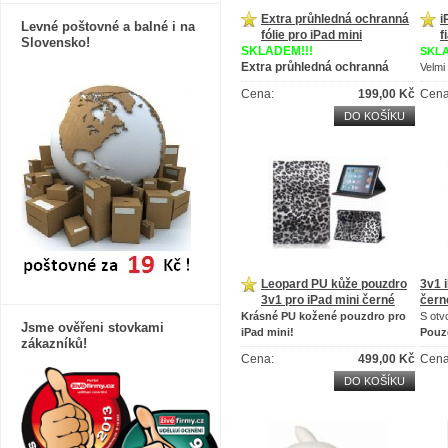
Extra průhledná ochranná
i
Levné poštovné a balné i na
fólie pro iPad mini
f
Slovensko!
SKLADEM!!!
SKLA
Extra průhledná ochranná
Velmi
fólie pro iPad mini
P
ouz
Cena:
199,00 Kč
Cena
Proti poškrábání, otiskům a UV
záření
DO KOŠÍKU
Leopard PU kůže pouzdro
3v1 
3v1 pro iPad mini černé
čern
Krásné PU kožené pouzdro pro
S otv
Jsme ověřeni stovkami
iPad mini!
P
ouz
zákazníků!
Pouzdro 3v1 pro iPad mini!
Cena:
499,00 Kč
Cena
DO KOŠÍKU