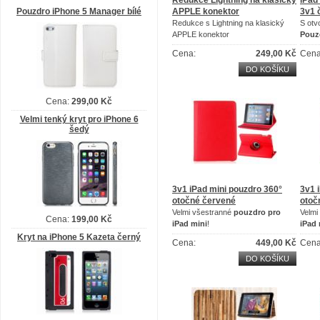
Redukce Lightning na klasický
iPad
Pouzdro iPhone 5 Manager bílé
APPLE konektor
3v1 
Redukce s Lightning na klasický
S otv
APPLE konektor
P
ouz
Kompatibilní se všemi APPLE
Cena:
249,00 Kč
Cena
výrobky
DO KOŠÍKU
Cena:
299,00 Kč
Velmi tenký kryt pro iPhone 6
šedý
3v1 iPad mini pouzdro 360°
3v1 
otočné červené
otoč
Velmi všestranné
pouzdro pro
Velmi
Cena:
199,00 Kč
iPad mini
!
iPad 
Dívejte se a nebo pohodlně pište
Dívej
Kryt na iPhone 5 Kazeta černý
Cena:
449,00 Kč
Cena
díky tomuto pouzdru
díky 
DO KOŠÍKU