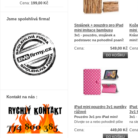
Cena:
199,00 Kč
Jsme spolehlivá firma!
Stojánek + pouzdro pro iPad
Kože
mini imitace bambusu
mini
3v1 - pouzdro, stojánek a
Krás
podstavec na pohodlné psaní!
mini!
Krásná imitace bambusu!
Pouzd
Cena:
549,00 Kč
Cena
DO KOŠÍKU
Kontakt na nás :
iPad mini pouzdro 3v1 puntíky
iPad
růžové
3v1 
P
ouzdro 3v1 pro iPad mini
!
3v1
-
Dívejte se a nebo pohodlně pište
na sl
díky tomuto pouzdru!
psaní
Cena:
449,00 Kč
Cena
DO KOŠÍKU