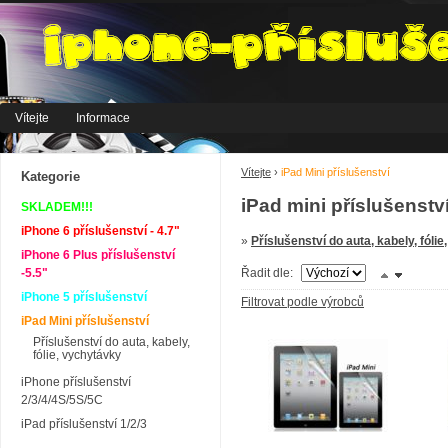
Vítejte
Informace
Vítejte
›
iPad Mini příslušenství
Kategorie
iPad mini příslušenstv
SKLADEM!!!
iPhone 6 příslušenství - 4.7"
»
Příslušenství do auta, kabely, fóli
iPhone 6 Plus příslušenství
-5.5"
Řadit dle:
iPhone 5 příslušenství
Filtrovat podle výrobců
iPad Mini příslušenství
Příslušenství do auta, kabely,
fólie, vychytávky
iPhone příslušenství
2/3/4/4S/5S/5C
iPad příslušenství 1/2/3