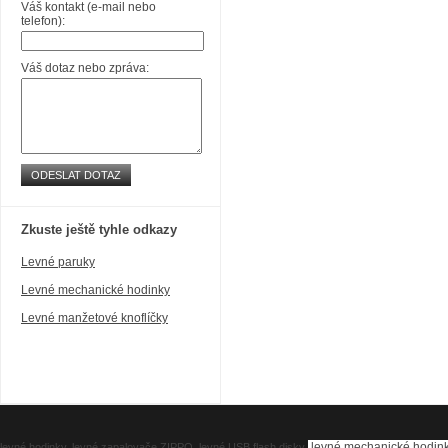
Váš kontakt (e-mail nebo
telefon):
Váš dotaz nebo zpráva:
ODESLAT DOTAZ
Zkuste ještě tyhle odkazy
Levné paruky
Levné mechanické hodinky
Levné manžetové knoflíčky
levné mechanické hodin
levné hodinky
,
levné zapalovače ZIPPO
,
levné USB flash disky