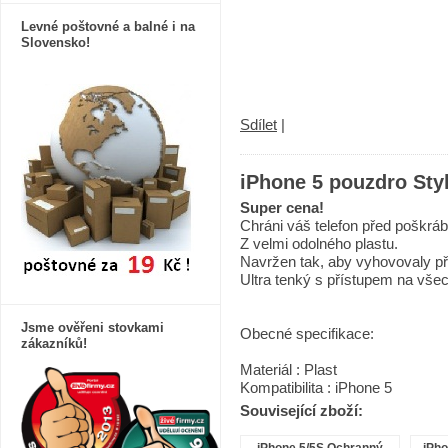
Levné poštovné a balné i na
Slovensko!
Sdílet
|
iPhone 5 pouzdro Sty
Super cena!
C
hráni váš telefon
před poškrá
Z velmi odolného plastu.
Navržen tak, aby
vyhovovaly
př
Ultra
tenký
s
přístupem na všec
Jsme ověřeni stovkami
Obecné
specifikace:
zákazníků!
Materiál : Plast
Kompatibilita
:
iPhone
5
Související zboží: