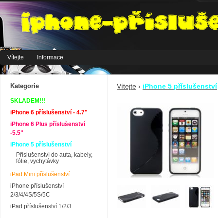
Vítejte
Informace
Kategorie
Vítejte
›
iPhone 5 příslušenství
SKLADEM!!!
iPhone 6 příslušenství - 4.7"
iPhone 6 Plus příslušenství
-5.5"
iPhone 5 příslušenství
Příslušenství do auta, kabely,
fólie, vychytávky
iPad Mini příslušenství
iPhone příslušenství
2/3/4/4S/5S/5C
iPad příslušenství 1/2/3