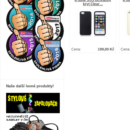
iPhone 5/5S Ochranný
iPho
kryt Clear…
Cena:
199,00 Kč
Cena
Naše další levné produkty!