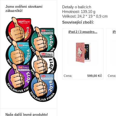
Jsme ověřeni stovkami
Detaily o balících
zákazníků!
Hmotnost
:
139.10 g
Velikost
:
24.2
*
19 *
0,9 cm
Související zboží:
iPad 2 / 3 pouzdro…
iP
Cena:
599,00 Kč
Cena
Naše další levné produkty!