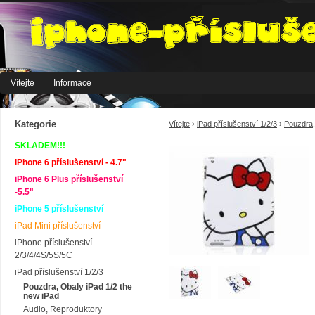
Vítejte
Informace
Kategorie
Vítejte
›
iPad příslušenství 1/2/3
›
Pouzdra,
SKLADEM!!!
iPhone 6 příslušenství - 4.7"
iPhone 6 Plus příslušenství
-5.5"
iPhone 5 příslušenství
iPad Mini příslušenství
iPhone příslušenství
2/3/4/4S/5S/5C
iPad příslušenství 1/2/3
Pouzdra, Obaly iPad 1/2 the
new iPad
Audio, Reproduktory