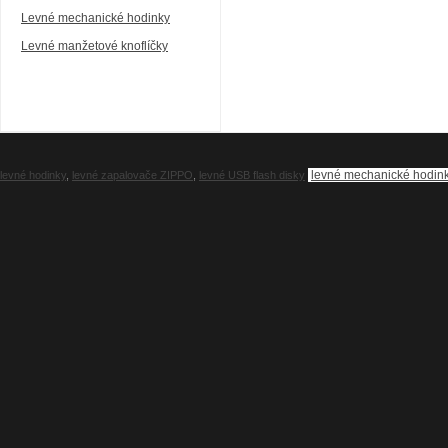
Levné mechanické hodinky
Levné manžetové knoflíčky
levné mechanické hodin
levné hodinky
,
levné zapalovače ZIPPO
,
levné USB flash disky