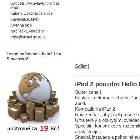
Gadgets, Vychytávky pro Váš
iPad
Kabely, Dokovací stanice
Klávesnice, Myši
Kryty na sklo
Nabíječky, Adaptéry
Příslušenství do auta
Levné poštovné a balné i na
Slovensko!
Sdílet
|
iPad 2 pouzdro Hello 
Super cena!!
Funkce :
dekorace,
chráni
iPad
apod.
Kompatibilita
iPad 2
Navržen tak, aby
padl přesně 
Ultra
tenký
s
odkrytými ovládac
Speciální konstrukce
s roztomil
atraktivnější.
Snadná instalace
a pohodlné su