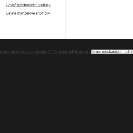
Levné mechanické hodinky
Levné manžetové knoflíčky
levné mechanické hodin
levné hodinky
,
levné zapalovače ZIPPO
,
levné USB flash disky