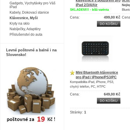
klávesnice s pouzdrem pro
ochr
Gadgets, Vychytávky pro Váš
iPad 2/3/4/Air
Nejle
iPad
SKLADEM!!! - bílá varinta
Bluet
Kabely, Dokovací stanice
AKCE - 50% SLEVA!!!
pouzd
Cena:
499,00 Kč
Cena
Klávesnice, Myši
Podporuje bezdrátové
technologii
Kryty na sklo
Bluetooth
DO KOŠÍKU
U
možňuje
pohodlně
si
nastavit
Nabíječky, Adaptéry
tablet
pro zobrazení
různých úhlů
Příslušenství do auta
Bez instalace
softwaru nebo
ovladačů
a
nabíjecí kabel
je
součástí balení
Levné poštovné a balné i na
Slovensko!
Mini Bluetooth klávesnice
pro iPad / iPhone/PS3/PC
Kompatibilita
iPad
,
iPhone
,
PS3
,
chytrý telefon
, PC,
HTPC
Pracovní rozsah
10m
,
doba
Cena:
649,00 Kč
nabíjení
: 3-4 hodin
Plnohodnotné QWERTY
klávesnice
DO KOŠÍKU
Stránky:
1