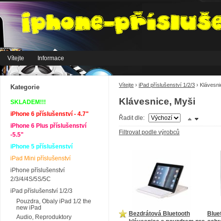
Vítejte
Informace
Vítejte
›
iPad příslušenství 1/2/3
›
Klávesni
Kategorie
Klávesnice, Myši
SKLADEM!!!
iPhone 6 příslušenství - 4.7"
Řadit dle:
iPhone 6 Plus příslušenství
Filtrovat podle výrobců
-5.5"
iPhone 5 příslušenství
iPad Mini příslušenství
iPhone příslušenství
2/3/4/4S/5S/5C
iPad příslušenství 1/2/3
Pouzdra, Obaly iPad 1/2 the
new iPad
Bezdrátová Bluetooth
Blue
Audio, Reproduktory