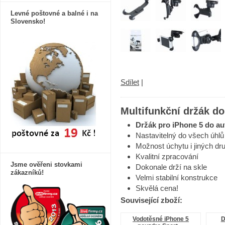
Levné poštovné a balné i na
Slovensko!
Sdílet
|
Multifunkční držák do
Držák pro iPhone 5 do au
Nastavitelný do všech úhlů
Možnost úchytu i jiných dr
Kvalitní zpracování
Jsme ověřeni stovkami
Dokonale drží na skle
zákazníků!
Velmi stabilní konstrukce
Skvělá cena!
Související zboží:
Vodotěsné iPhone 5
D