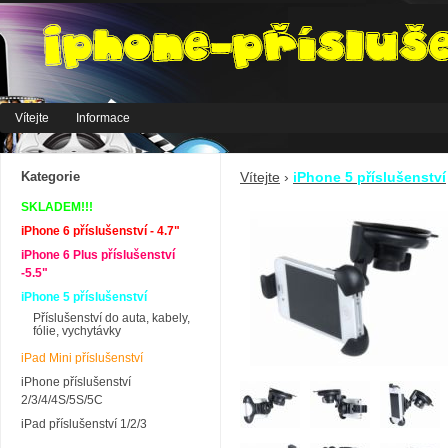
Vítejte
Informace
Kategorie
Vítejte
›
iPhone 5 příslušenství
SKLADEM!!!
iPhone 6 příslušenství - 4.7"
iPhone 6 Plus příslušenství
-5.5"
iPhone 5 příslušenství
Příslušenství do auta, kabely,
fólie, vychytávky
iPad Mini příslušenství
iPhone příslušenství
2/3/4/4S/5S/5C
iPad příslušenství 1/2/3