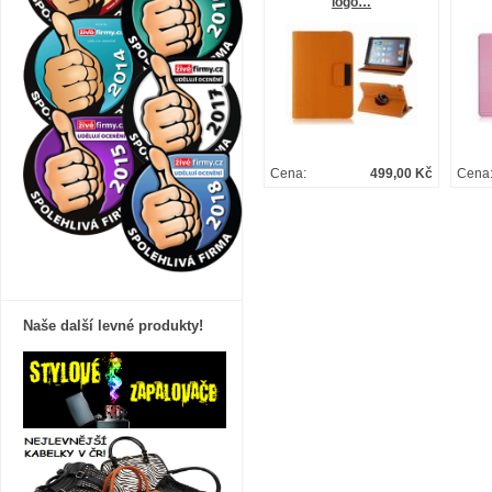
logo…
Cena:
499,00 Kč
Cena
Naše další levné produkty!