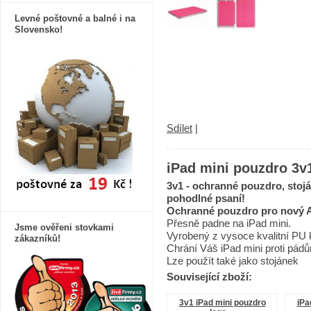
Levné poštovné a balné i na
Slovensko!
Sdílet
|
iPad mini pouzdro 3v
3v1 - ochranné pouzdro, stojá
pohodlné psaní!
Ochranné pouzdro
pro nový 
Přesně padne na
iPad mini.
Jsme ověřeni stovkami
Vyrobený z vysoce kvalitní PU 
zákazníků!
Chrání Váš iPad mini proti pádů
Lze použít také
jako stojánek
Související zboží:
3v1 iPad mini pouzdro
iPa