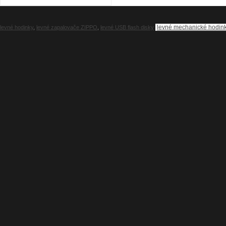
levné mechanické hodin
levné hodinky
,
levné zapalovače ZIPPO
,
levné USB flash disky