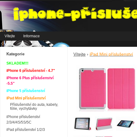
Vítejte
Informace
Kategorie
Vítejte
›
iPad Mini příslušenství
SKLADEM!!!
iPhone 6 příslušenství - 4.7"
iPhone 6 Plus příslušenství
-5.5"
iPhone 5 příslušenství
iPad Mini příslušenství
Příslušenství do auta, kabely,
fólie, vychytávky
iPhone příslušenství
2/3/4/4S/5S/5C
iPad příslušenství 1/2/3